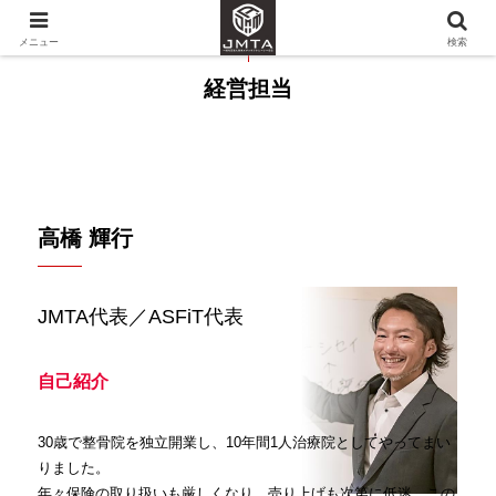
メニュー
検索
経営担当
高橋 輝行
JMTA代表／ASFiT代表
自己紹介
30歳で整骨院を独立開業し、10年間1人治療院としてやってまい
りました。
年々保険の取り扱いも厳しくなり、売り上げも次第に低迷。この