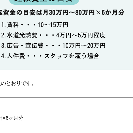
次のとおりです。
円×6ヶ月分