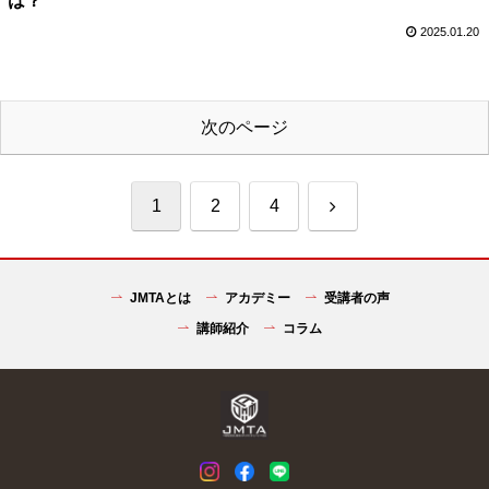
は？
2025.01.20
次のページ
次
1
2
4
へ
JMTAとは
アカデミー
受講者の声
講師紹介
コラム