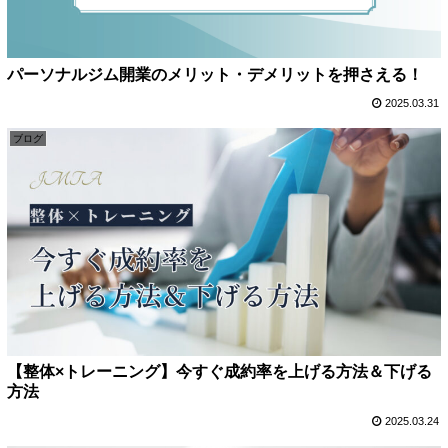
パーソナルジム開業のメリット・デメリットを押さえる！
2025.03.31
ブログ
【整体×トレーニング】今すぐ成約率を上げる方法＆下げる
方法
2025.03.24