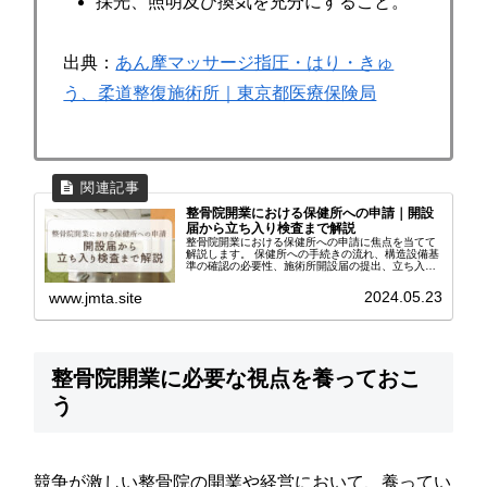
採光、照明及び換気を充分にすること。
出典：
あん摩マッサージ指圧・はり・きゅ
う、柔道整復施術所｜東京都医療保険局
整骨院開業における保健所への申請｜開設
届から立ち入り検査まで解説
整骨院開業における保健所への申請に焦点を当てて
解説します。 保健所への手続きの流れ、構造設備基
準の確認の必要性、施術所開設届の提出、立ち入り
検査、広告の指導について、これから開業する方に
向けて解説しています。
2024.05.23
www.jmta.site
整骨院開業に必要な視点を養っておこ
う
競争が激しい整骨院の開業や経営において、養ってい