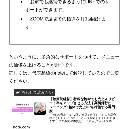
「お家でも継続できるようにLINEでのサ
ポートができます」
「ZOOMで遠隔での指導を月1回続けま
す」
というように、多角的なサポートをつけて、メニュー
の価値を上げることが肝心です。
詳しくは、代表髙橋のnoteにて解説しているのでご覧
ください。
【治療院経営】特殊な施術でも売上＆リピ
ート率をアップさせる方法｜髙橋輝行@ト
レーニング×整体で売上UPを構築する専門
家
「特殊な施術で1～2回の来店で終了してしまう場合
はどうしたらいいの？」という質問をよくいただき
ます。 この質問の本質は、 「来店が1～2回で終わ
ってしまうから、売上が上がりにくい」 という売上
note.com
面でお悩みの方が多いと思います。 そこで今回